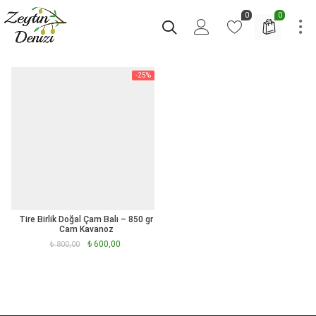
0
0
-25%
Tire Birlik Doğal Çam Balı – 850 gr
Cam Kavanoz
Orijinal
Şu
₺
600,00
₺
800,00
fiyat:
andaki
₺ 800,00.
fiyat:
₺ 600,00.