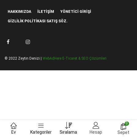
HAKKIMIZDA
İLETIŞIM
YÖNETICI GIRIŞI
GIZLILIK POLITIKASI SATIŞ SÖZ.
© 2022 Zeytin Denizi |
WebAdHere E-Ticaret & SEO Çözümleri
0
Ev
Kategoriler
Sıralama
Hesap
Sepet