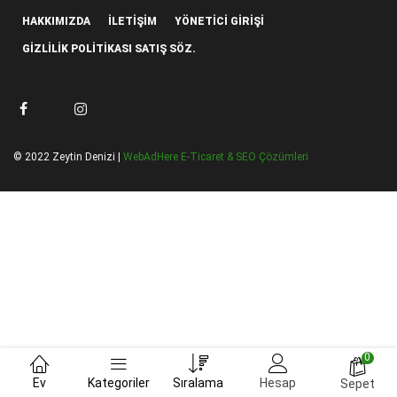
HAKKIMIZDA
İLETIŞIM
YÖNETICI GIRIŞI
GIZLILIK POLITIKASI SATIŞ SÖZ.
© 2022 Zeytin Denizi |
WebAdHere E-Ticaret & SEO Çözümleri
0
Ev
Kategoriler
Sıralama
Hesap
Sepet