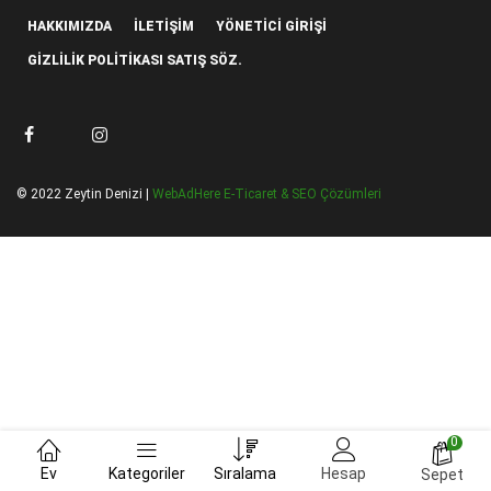
HAKKIMIZDA
İLETIŞIM
YÖNETICI GIRIŞI
GIZLILIK POLITIKASI SATIŞ SÖZ.
© 2022 Zeytin Denizi |
WebAdHere E-Ticaret & SEO Çözümleri
0
Ev
Kategoriler
Sıralama
Hesap
Sepet