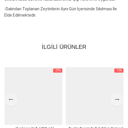
-Dalından Toplanan Zeytinlerin Aynı Gün İçerisinde Sıkılması İle
Elde Edilmektedir.
İNCELEMELER
İLGILI ÜRÜNLER
Henüz yorum yok.
Only logged in customers who have purchased this
-29%
-10%
product may leave a review.