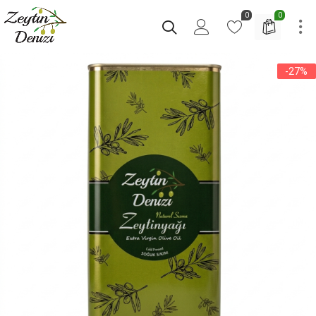
0
0
-27%