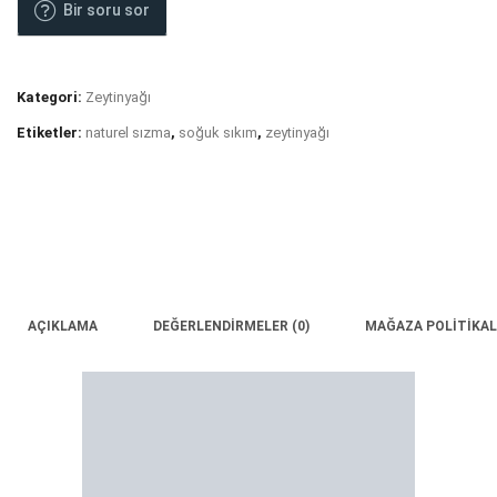
Bir soru sor
lt
adet
Kategori:
Zeytinyağı
Etiketler:
naturel sızma
,
soğuk sıkım
,
zeytinyağı
AÇIKLAMA
DEĞERLENDIRMELER (0)
MAĞAZA POLITIKAL