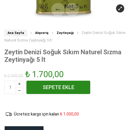
Zeytin Denizi Soğuk Sıkım
Ana Sayfa
Alışveriş
Zeytinyağı
Naturel Sızma Zeytinyağı 5 lt
Zeytin Denizi Soğuk Sıkım Naturel Sızma
Zeytinyağı 5 lt
Orijinal
Şu
₺
1.700,00
₺
2.300,00
Zeytin
fiyat:
andaki
SEPETE EKLE
Denizi
Soğuk
₺ 2.300,00.
fiyat:
Sıkım
Naturel
₺ 1.700,00.
Ücretsiz kargo için kalan
₺
1.000,00
Sızma
Zeytinyağı
5