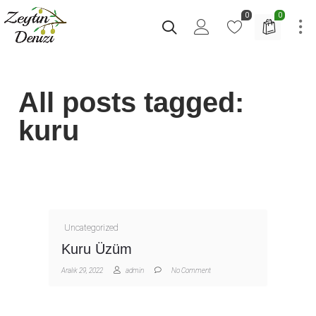
0
0
All posts tagged:
kuru
Uncategorized
Kuru Üzüm
Aralık 29, 2022
admin
No Comment