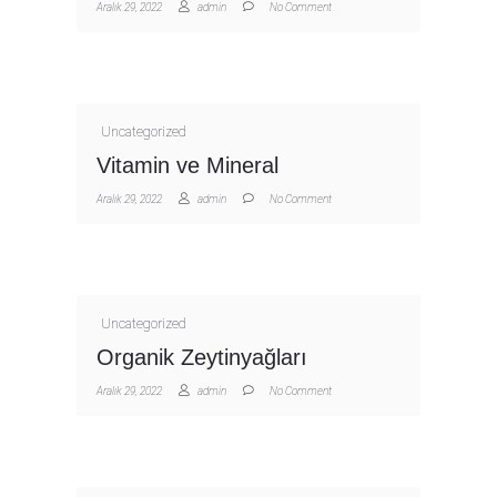
Aralık 29, 2022
admin
No Comment
Uncategorized
Vitamin ve Mineral
Aralık 29, 2022
admin
No Comment
Uncategorized
Organik Zeytinyağları
Aralık 29, 2022
admin
No Comment