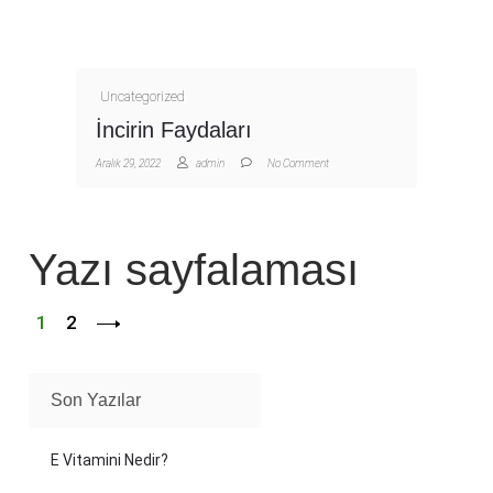
Uncategorized
İncirin Faydaları
Aralık 29, 2022
admin
No Comment
Yazı sayfalaması
1
2
Son Yazılar
E Vitamini Nedir?