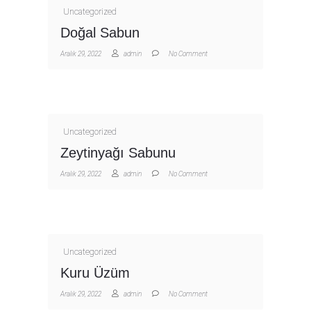
Uncategorized
Doğal Sabun
Aralık 29, 2022
admin
No Comment
Uncategorized
Zeytinyağı Sabunu
Aralık 29, 2022
admin
No Comment
Uncategorized
Kuru Üzüm
Aralık 29, 2022
admin
No Comment