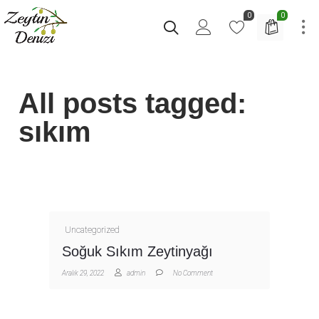
0
0
All posts tagged:
sıkım
Uncategorized
Soğuk Sıkım Zeytinyağı
Aralık 29, 2022
admin
No Comment